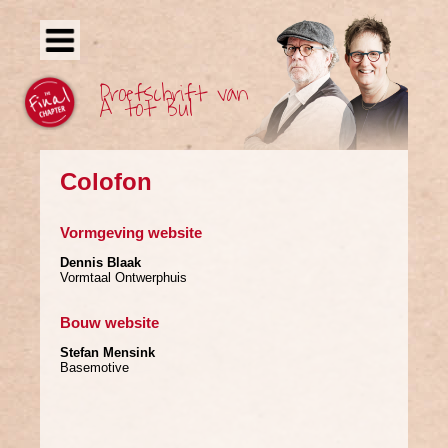
The Final Chapter
Proefschrift van
A tot Bul
Colofon
Vormgeving website
Dennis Blaak
Vormtaal Ontwerphuis
Bouw website
Stefan Mensink
Basemotive